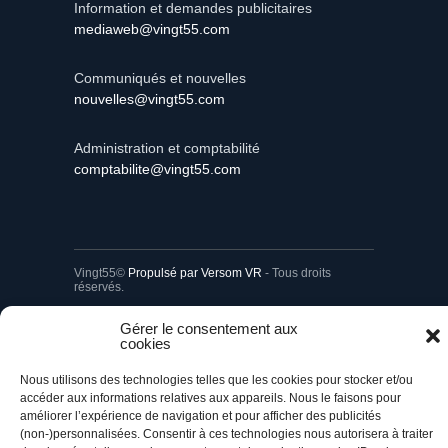
Information et demandes publicitaires
mediaweb@vingt55.com
Communiqués et nouvelles
nouvelles@vingt55.com
Administration et comptabilité
comptabilite@vingt55.com
Vingt55©
Propulsé par Versom VR
- Tous droits
réservés.
Gérer le consentement aux
Retour à l’accueil
cookies
Nous utilisons des technologies telles que les cookies pour stocker et/ou
accéder aux informations relatives aux appareils. Nous le faisons pour
améliorer l’expérience de navigation et pour afficher des publicités
(non-)personnalisées. Consentir à ces technologies nous autorisera à traiter