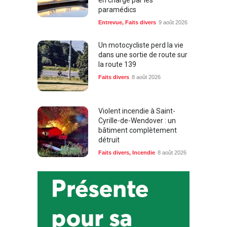
en charge par les
paramédics
Entrevue
,
Faits divers
9 août 2026
Un motocycliste perd la vie
dans une sortie de route sur
la route 139
Faits divers
8 août 2026
Violent incendie à Saint-
Cyrille-de-Wendover : un
bâtiment complètement
détruit
Faits divers
,
Incendie
8 août 2026