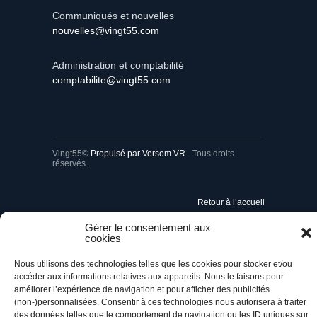
Communiqués et nouvelles
nouvelles@vingt55.com
Administration et comptabilité
comptabilite@vingt55.com
Vingt55©
Propulsé par Versom VR
- Tous droits
réservés.
Retour à l’accueil
Gérer le consentement aux
cookies
Nous utilisons des technologies telles que les cookies pour stocker et/ou
accéder aux informations relatives aux appareils. Nous le faisons pour
améliorer l’expérience de navigation et pour afficher des publicités
(non-)personnalisées. Consentir à ces technologies nous autorisera à traiter
des données telles que le comportement de navigation ou les ID uniques sur