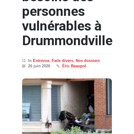
personnes
vulnérables à
Drummondville
In
Entrevue
,
Faits divers
,
Nos dossiers
26 juin 2026
Éric Beaupré