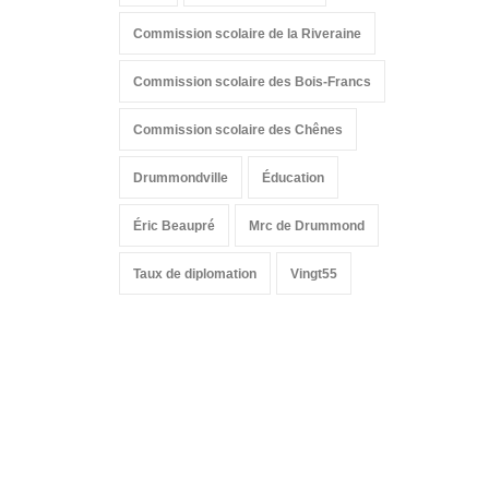
Commission scolaire de la Riveraine
Commission scolaire des Bois-Francs
Commission scolaire des Chênes
Drummondville
Éducation
Éric Beaupré
Mrc de Drummond
Taux de diplomation
Vingt55
Suivez-nous sur les
réseaux sociaux: