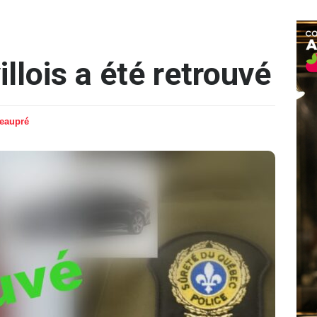
lois a été retrouvé
Beaupré