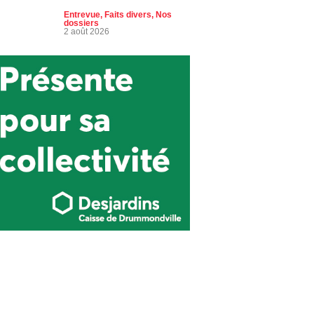
Entrevue
,
Faits divers
,
Nos
dossiers
2 août 2026