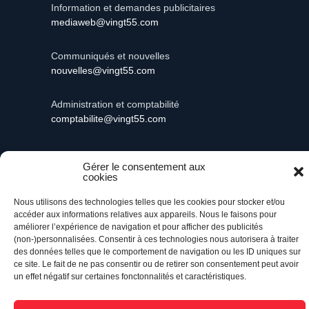
Information et demandes publicitaires
mediaweb@vingt55.com
Communiqués et nouvelles
nouvelles@vingt55.com
Administration et comptabilité
comptabilite@vingt55.com
Gérer le consentement aux
cookies
Vingt55©
Propulsé par Versom VR
- Tous droits
réservés.
Nous utilisons des technologies telles que les cookies pour stocker et/ou
accéder aux informations relatives aux appareils. Nous le faisons pour
améliorer l’expérience de navigation et pour afficher des publicités
Retour à l’accueil
(non-)personnalisées. Consentir à ces technologies nous autorisera à traiter
des données telles que le comportement de navigation ou les ID uniques sur
ce site. Le fait de ne pas consentir ou de retirer son consentement peut avoir
un effet négatif sur certaines fonctonnalités et caractéristiques.