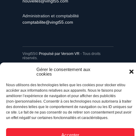
nouvelles@vingt55.com
Administration et comptabilité
comptabilite@vingt55.com
Vingt55©
Propulsé par Versom VR
- Tous droits
réservés.
Gérer le consentement aux
cookies
Retour à l’accueil
Nous utilisons des technologies telles que les cookies pour stocker et/ou
accéder aux informations relatives aux appareils. Nous le faisons pour
améliorer l’expérience de navigation et pour afficher des publicités
(non-)personnalisées. Consentir à ces technologies nous autorisera à traiter
des données telles que le comportement de navigation ou les ID uniques sur
ce site. Le fait de ne pas consentir ou de retirer son consentement peut avoir
un effet négatif sur certaines fonctonnalités et caractéristiques.
Accepter