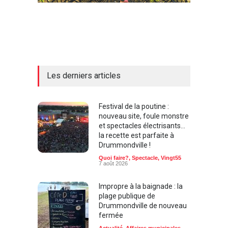
Les derniers articles
Festival de la poutine :
nouveau site, foule monstre
et spectacles électrisants…
la recette est parfaite à
Drummondville !
Quoi faire?
,
Spectacle
,
Vingt55
7 août 2026
Impropre à la baignade : la
plage publique de
Drummondville de nouveau
fermée
Actualité
,
Affaires municipales