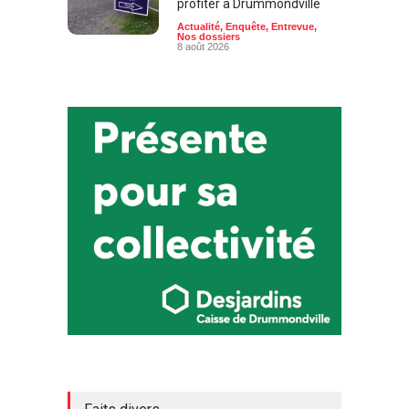
profiter à Drummondville
Actualité
,
Enquête
,
Entrevue
,
Nos dossiers
8 août 2026