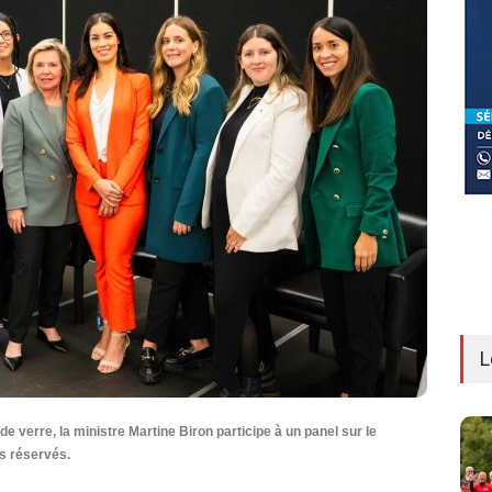
L
de verre, la ministre Martine Biron participe à un panel sur le
ts réservés.