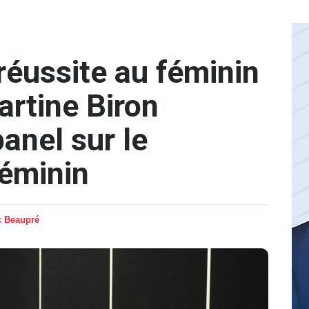
réussite au féminin
artine Biron
panel sur le
féminin
c Beaupré