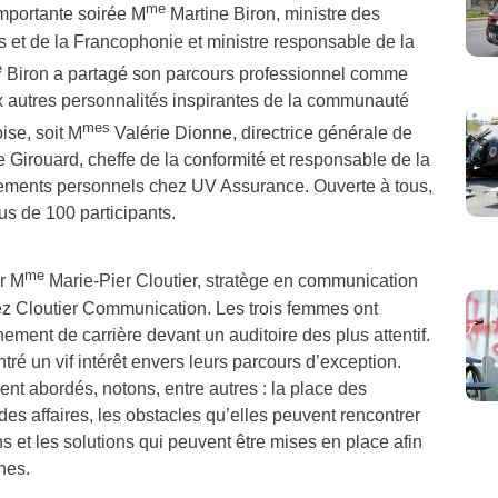
me
 importante soirée M
Martine Biron, ministre des
s et de la Francophonie et ministre responsable de la
e
Biron a partagé son parcours professionnel comme
 autres personnalités inspirantes de la communauté
mes
ise, soit M
Valérie Dionne, directrice générale de
e Girouard, cheffe de la conformité et responsable de la
nements personnels chez UV Assurance. Ouverte à tous,
us de 100 participants.
me
r M
Marie-Pier Cloutier, stratège en communication
hez Cloutier Communication. Les trois femmes ont
ment de carrière devant un auditoire des plus attentif.
tré un vif intérêt envers leurs parcours d’exception.
ent abordés, notons, entre autres : la place des
s affaires, les obstacles qu’elles peuvent rencontrer
s et les solutions qui peuvent être mises en place afin
hes.