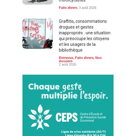
motocyclistes
Faits divers
3 août 2026
Graffitis, consommations
drogues et gestes
inappropriés : une situation
qui préoccupe les citoyens
et les usagers de la
bibliothèque
Entrevue
,
Faits divers
,
Nos
dossiers
2 août 2026