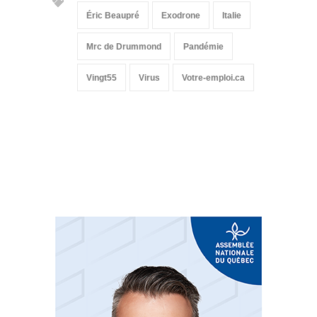
Éric Beaupré
Exodrone
Italie
Mrc de Drummond
Pandémie
Vingt55
Virus
Votre-emploi.ca
Suivez-nous sur les
réseaux sociaux: