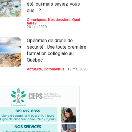
été, oui mais saviez-vous
que… ?
Chroniques
,
Nos dossiers
,
Quoi
faire?
26 juin 2020
Opération de drone de
sécurité : Une toute première
formation collégiale au
Québec
Actualité
,
Coronavirus
19 mai 2020
Une toute première formation
collégiale au Québec pour
l'opération de drone de
sécurité débute le 28 juillet au
Québec
La bonne nouvelle Vingt55
,
Nos
dossiers
20 juillet 2020