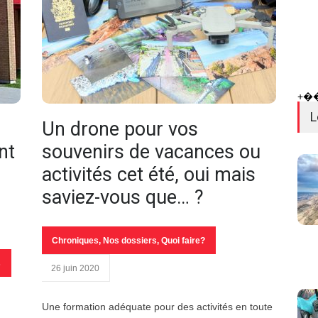
+�
L
Un drone pour vos
nt
souvenirs de vacances ou
activités cet été, oui mais
saviez-vous que… ?
Chroniques
,
Nos dossiers
,
Quoi faire?
s
26 juin 2020
Une formation adéquate pour des activités en toute