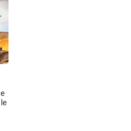
de
le