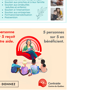
Exodrone et le Cégep de
Drummondville s'associent
pour offrir une formation de
pilote de drone accessible à
tous
Actualité
,
La bonne nouvelle
Vingt55
,
Nos dossiers
3 septembre 2020