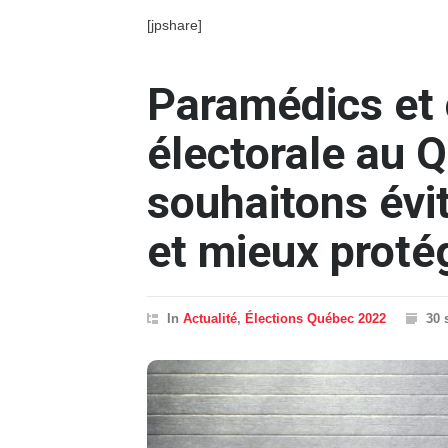
[jpshare]
Paramédics et
électorale au 
souhaitons évi
et mieux protég
In
Actualité
,
Élections Québec 2022
30 