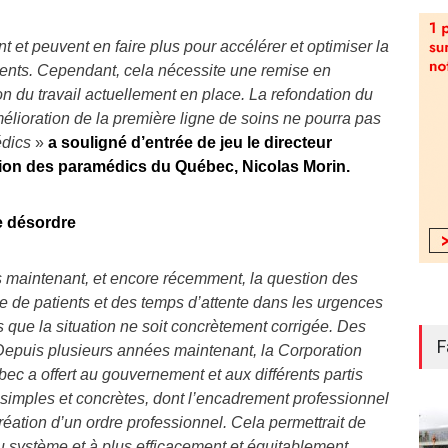
 et peuvent en faire plus pour accélérer et optimiser la
ients. Cependant, cela nécessite une remise en
on du travail actuellement en place. La refondation du
élioration de la première ligne de soins ne pourra pas
édics
»
a souligné d’entrée de jeu le directeur
tion des paramédics du Québec, Nicolas Morin.
e désordre
 maintenant, et encore récemment, la question des
e de patients et des temps d’attente dans les urgences
 que la situation ne soit concrètement corrigée. Des
F
epuis plusieurs années maintenant, la Corporation
c a offert au gouvernement et aux différents partis
 simples et concrètes, dont l’encadrement professionnel
éation d’un ordre professionnel. Cela permettrait de
u système et à plus efficacement et équitablement