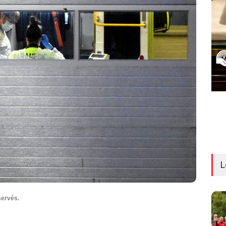
L
servés.