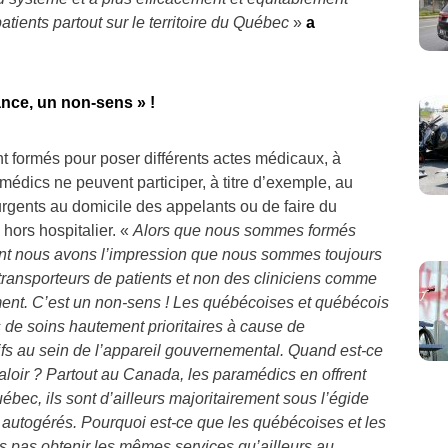
tients partout sur le territoire du Québec
»
a
nce, un non-sens » !
t formés pour poser différents actes médicaux, à
amédics ne peuvent participer, à titre d’exemple, au
urgents au domicile des appelants ou de faire du
hors hospitalier. «
Alors que nous sommes formés
stant nous avons l’impression que nous sommes toujours
ansporteurs de patients et non des cliniciens comme
ent. C’est un non-sens ! Les québécoises et québécois
 de soins hautement prioritaires à cause de
tifs au sein de l’appareil gouvernemental. Quand est-ce
aloir ? Partout au Canada, les paramédics en offrent
ec, ils sont d’ailleurs majoritairement sous l’égide
 autogérés. Pourquoi est-ce que les québécoises et les
s pas obtenir les mêmes services qu’ailleurs au