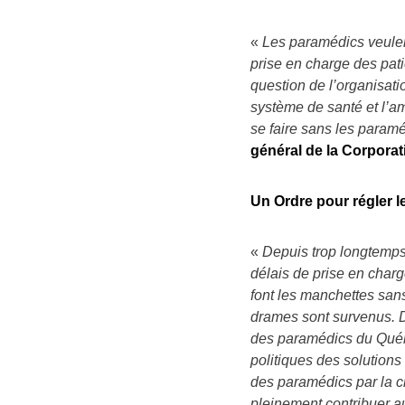
«
Les paramédics veulent
prise en charge des pat
question de l’organisati
système de santé et l’am
se faire sans les param
général de la Corpora
Un Ordre pour régler l
«
Depuis trop longtemps
délais de prise en charg
font les manchettes sans
drames sont survenus. D
des paramédics du Québe
politiques des solutions
des paramédics par la cr
pleinement contribuer a