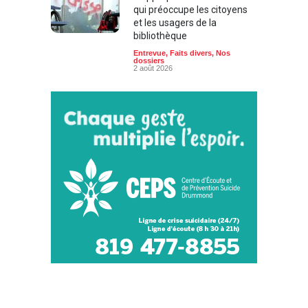
qui préoccupe les citoyens
et les usagers de la
bibliothèque
Entrevue
,
Faits divers
,
Nos
dossiers
2 août 2026