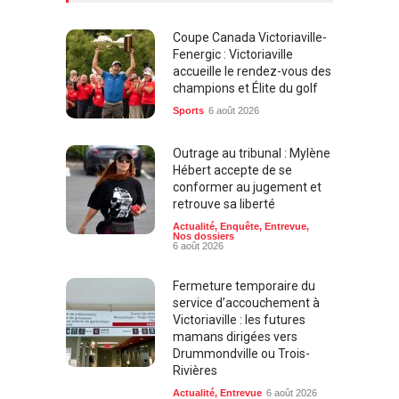
Coupe Canada Victoriaville-
Fenergic : Victoriaville
accueille le rendez-vous des
champions et Élite du golf
Sports
6 août 2026
Outrage au tribunal : Mylène
Hébert accepte de se
conformer au jugement et
retrouve sa liberté
Actualité
,
Enquête
,
Entrevue
,
Nos dossiers
6 août 2026
Fermeture temporaire du
service d’accouchement à
Victoriaville : les futures
mamans dirigées vers
Drummondville ou Trois-
Rivières
Actualité
,
Entrevue
6 août 2026