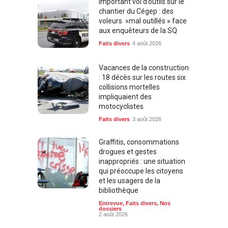
Important vol d’outils sur le
chantier du Cégep : des
voleurs »mal outillés » face
aux enquêteurs de la SQ
Faits divers
4 août 2026
Vacances de la construction
: 18 décès sur les routes six
collisions mortelles
impliquaient des
motocyclistes
Faits divers
3 août 2026
Graffitis, consommations
drogues et gestes
inappropriés : une situation
qui préoccupe les citoyens
et les usagers de la
bibliothèque
Entrevue
,
Faits divers
,
Nos
dossiers
2 août 2026