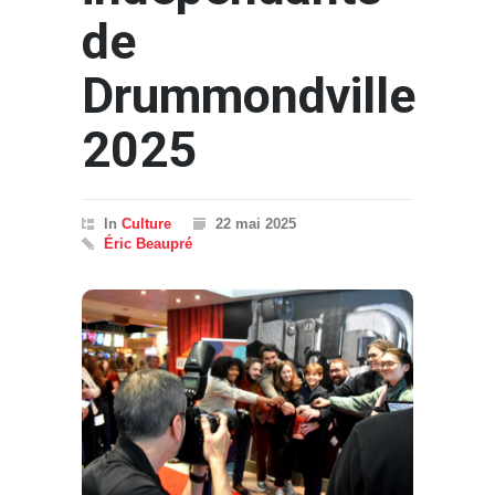
de
Drummondville
2025
In
Culture
22 mai 2025
Éric Beaupré