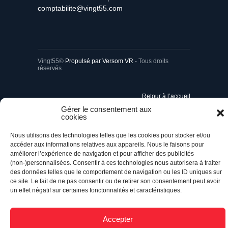
comptabilite@vingt55.com
Vingt55©
Propulsé par Versom VR
- Tous droits
réservés.
Retour à l’accueil
Gérer le consentement aux
cookies
Nous utilisons des technologies telles que les cookies pour stocker et/ou
accéder aux informations relatives aux appareils. Nous le faisons pour
améliorer l’expérience de navigation et pour afficher des publicités
(non-)personnalisées. Consentir à ces technologies nous autorisera à traiter
des données telles que le comportement de navigation ou les ID uniques sur
ce site. Le fait de ne pas consentir ou de retirer son consentement peut avoir
un effet négatif sur certaines fonctonnalités et caractéristiques.
Accepter