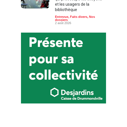
et les usagers de la
bibliothèque
Entrevue
,
Faits divers
,
Nos
dossiers
2 août 2026