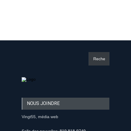
NOUS JOINDRE
Vingt55, média web
Salle des nouvelles:
819 818-9749