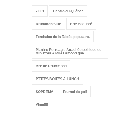
2019
Centre-du-Québec
Drummondville
Éric Beaupré
Fondation de la Tablée populaire.
Martine Perreault. Attachée politique du
Ministres André Lamontagne
Mrc de Drummond
P'TITES BOÎTES À LUNCH
SOPREMA
Tournoi de golf
Vingt55
Suivez-nous sur les