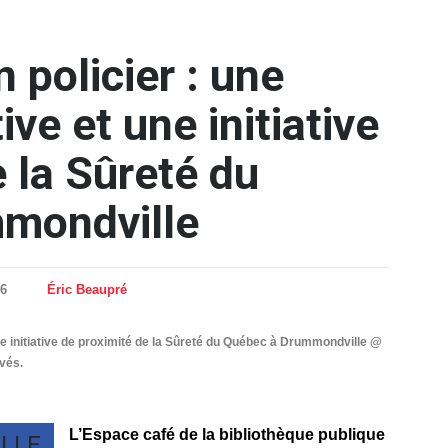
 policier : une
ive et une initiative
 la Sûreté du
mondville
26
Éric Beaupré
une initiative de proximité de la Sûreté du Québec à Drummondville @
rvés.
L’Espace café de la bibliothèque publique
LLE