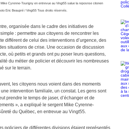
nt Mike Cyrenne-Tourigny en entrevue au Vingt55 salue la reposnse citonen
to Eric Beaupré / Vingt55 Tous droits réservés.
ntre, organisée dans le cadre des initiatives de
t simple : permettre aux citoyens de rencontrer les
te différent de celui des interventions d’urgence, des
 des situations de crise. Une occasion de discussion
cte, où petits et grands ont pu poser leurs questions,
lité du métier de policier et découvrir les nombreuses
ué sur le terrain.
vent, les citoyens nous voient dans des moments
on, une intervention familiale, un constat. Les gens sont
peut prendre le temps de jaser, d’échanger et de
ments », a expliqué le sergent Mike Cyrenne-
 Sûreté du Québec, en entrevue au Vingt55.
s policiers de différentes divisions étaient représentés