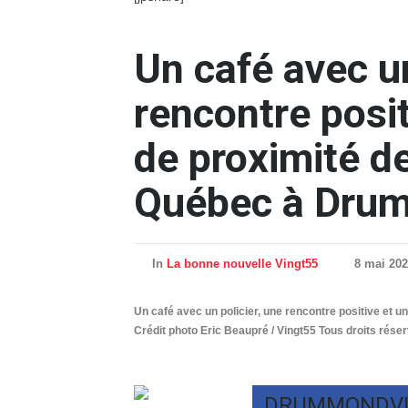
Un café avec un
rencontre posit
de proximité de
Québec à Drum
In
La bonne nouvelle Vingt55
8 mai 20
Un café avec un policier, une rencontre positive et 
Crédit photo Eric Beaupré / Vingt55 Tous droits rése
DRUMMONDVI