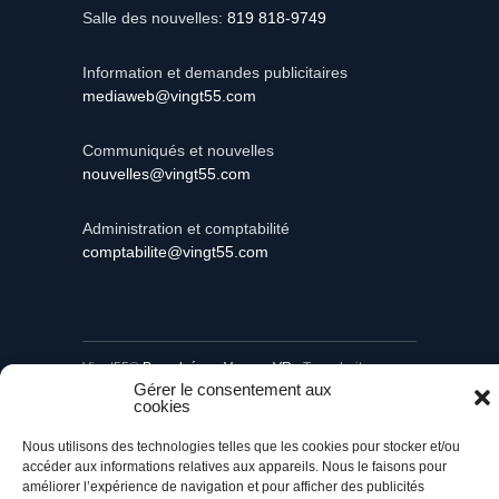
Salle des nouvelles:
819 818-9749
Information et demandes publicitaires
mediaweb@vingt55.com
Communiqués et nouvelles
nouvelles@vingt55.com
Administration et comptabilité
comptabilite@vingt55.com
Vingt55©
Propulsé par Versom VR
- Tous droits
réservés.
Gérer le consentement aux
cookies
Retour à l’accueil
Nous utilisons des technologies telles que les cookies pour stocker et/ou
accéder aux informations relatives aux appareils. Nous le faisons pour
améliorer l’expérience de navigation et pour afficher des publicités