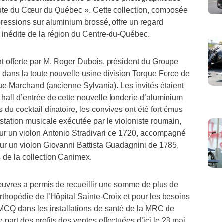
oute du Cœur du Québec ». Cette collection, composée
ressions sur aluminium brossé, offre un regard
é inédite de la région du Centre-du-Québec.
t offerte par M. Roger Dubois, président du Groupe
 dans la toute nouvelle usine division Torque Force de
rue Marchand (ancienne Sylvania). Les invités étaient
hall d’entrée de cette nouvelle fonderie d’aluminium
 du cocktail dinatoire, les convives ont été fort émus
estation musicale exécutée par le violoniste roumain,
ur un violon Antonio Stradivari de 1720, accompagné
ur un violon Giovanni Battista Guadagnini de 1785,
 de la collection Canimex.
 œuvres a permis de recueillir une somme de plus de
orthopédie de l’Hôpital Sainte-Croix et pour les besoins
MCQ dans les installations de santé de la MRC de
art des profits des ventes effectuées d’ici le 28 mai