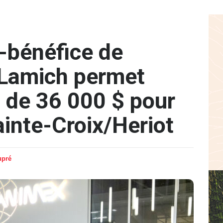
-bénéfice de
r Lamich permet
 de 36 000 $ pour
ainte-Croix/Heriot
upré