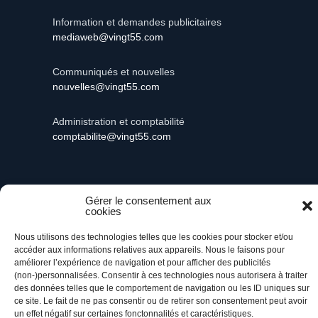
Information et demandes publicitaires
mediaweb@vingt55.com
Communiqués et nouvelles
nouvelles@vingt55.com
Administration et comptabilité
comptabilite@vingt55.com
Gérer le consentement aux
Vingt55©
Propulsé par Versom VR
- Tous droits
cookies
réservés.
Nous utilisons des technologies telles que les cookies pour stocker et/ou
accéder aux informations relatives aux appareils. Nous le faisons pour
Retour à l’accueil
améliorer l’expérience de navigation et pour afficher des publicités
(non-)personnalisées. Consentir à ces technologies nous autorisera à traiter
des données telles que le comportement de navigation ou les ID uniques sur
ce site. Le fait de ne pas consentir ou de retirer son consentement peut avoir
un effet négatif sur certaines fonctonnalités et caractéristiques.