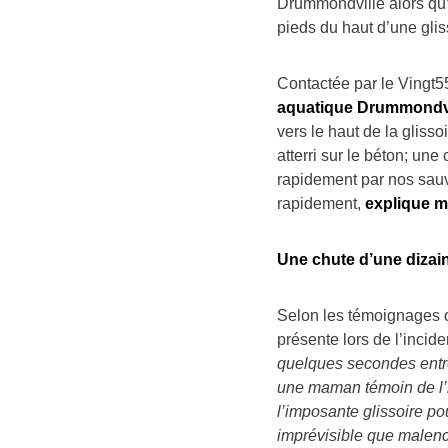
Drummondville alors qu’u
pieds du haut d’une glis
Contactée par le Vingt5
aquatique Drummondvill
vers le haut de la gliss
atterri sur le béton; une
rapidement par nos sauv
rapidement,
explique 
Une chute d’une dizain
Selon les témoignages ob
présente lors de l’inciden
quelques secondes entre
une maman témoin de l’in
l’imposante glissoire pou
imprévisible que malen