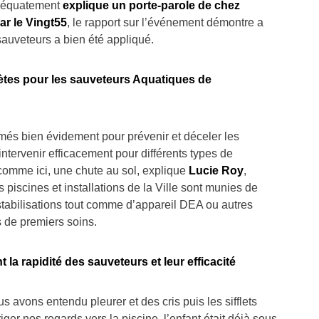
adéquatement
explique un porte-parole de chez
r le Vingt55
, le rapport sur l’événement démontre a
 sauveteurs a bien été appliqué.
tes pour les sauveteurs Aquatiques de
més bien évidement pour prévenir et déceler les
intervenir efficacement pour différents types de
 comme ici, une chute au sol, explique
Lucie Roy
,
 piscines et installations de la Ville sont munies de
stabilisations tout comme d’appareil DEA ou autres
 de premiers soins.
la rapidité des sauveteurs et leur efficacité
s avons entendu pleurer et des cris puis les sifflets
riger nos regards vers la piscine, l’enfant était déjà sous