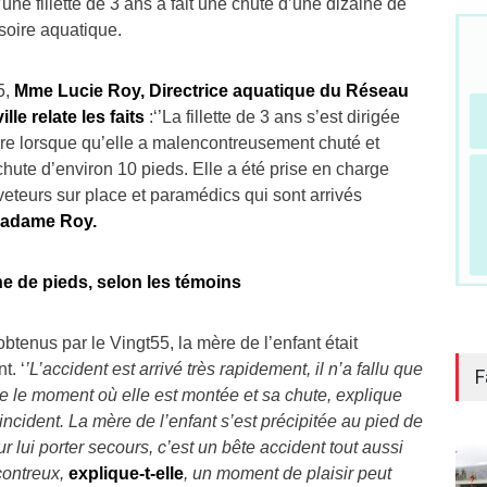
ne fillette de 3 ans a fait une chute d’une dizaine de
soire aquatique.
5,
Mme Lucie Roy, Directrice aquatique du Réseau
e relate les faits
:‘’La fillette de 3 ans s’est dirigée
oire lorsque qu’elle a malencontreusement chuté et
 chute d’environ 10 pieds. Elle a été prise en charge
eteurs sur place et paramédics qui sont arrivés
madame Roy.
e de pieds, selon les témoins
tenus par le Vingt55, la mère de l’enfant était
t. ‘
’L’accident est arrivé très rapidement, il n’a fallu que
F
 le moment où elle est montée et sa chute, explique
cident. La mère de l’enfant s’est précipitée au pied de
r lui porter secours, c’est un bête accident tout aussi
contreux,
explique-t-elle
, un moment de plaisir peut