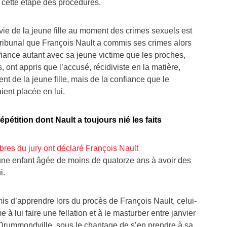
 cette étape des procédures.
vie de la jeune fille au moment des crimes sexuels est
tribunal que François Nault a commis ses crimes alors
onfiance autant avec sa jeune victime que les proches,
, ont appris que l’accusé, récidiviste en la matière,
t de la jeune fille, mais de la confiance que le
ient placée en lui.
pétition dont Nault a toujours nié les faits
bres du jury ont déclaré François Nault
 une enfant âgée de moins de quatorze ans à avoir des
i.
mis d’apprendre lors du procès de François Nault, celui-
e à lui faire une fellation et à le masturber entre janvier
 Drummondville, sous le chantage de s’en prendre à sa