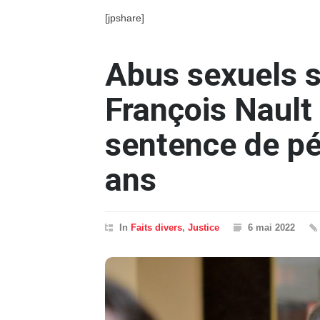
[jpshare]
Abus sexuels s
François Nault 
sentence de pé
ans
In
Faits divers
,
Justice
6 mai 2022