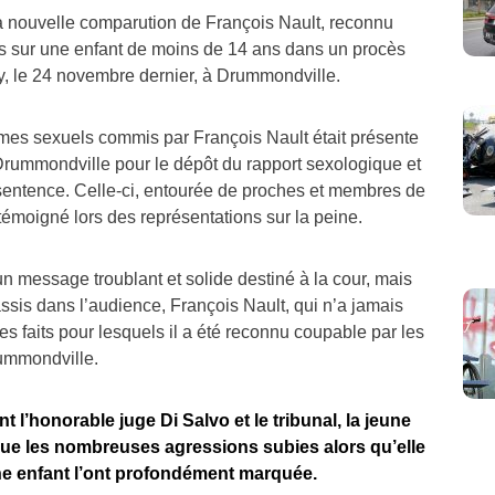
la nouvelle comparution de François Nault, reconnu
s sur une enfant de moins de 14 ans dans un procès
ry, le 24 novembre dernier, à Drummondville.
imes sexuels commis par François Nault était présente
 Drummondville pour le dépôt du rapport sexologique et
 sentence. Celle-ci, entourée de proches et membres de
témoigné lors des représentations sur la peine.
n message troublant et solide destiné à la cour, mais
ssis dans l’audience, François Nault, qui n’a jamais
es faits pour lesquels il a été reconnu coupable par les
ummondville.
t l’honorable juge Di Salvo et le tribunal, la jeune
r que les nombreuses agressions subies alors qu’elle
une enfant l’ont profondément marquée.