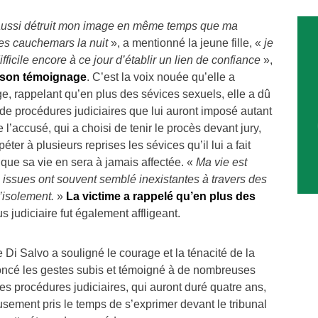
t aussi détruit mon image en même temps que ma
des cauchemars la nuit
», a mentionné la jeune fille, «
je
ifficile encore à ce jour d’établir un lien de confiance
»,
de son témoignage
. C’est la voix nouée qu’elle a
e, rappelant qu’en plus des sévices sexuels, elle a dû
de procédures judiciaires que lui auront imposé autant
 l’accusé, qui a choisi de tenir le procès devant jury,
épéter à plusieurs reprises les sévices qu’il lui a fait
é que sa vie en sera à jamais affectée. «
Ma vie est
 issues ont souvent semblé inexistantes à travers des
l’isolement.
»
La victime a rappelé qu’en plus des
us judiciaire fut également affligeant.
Di Salvo a souligné le courage et la ténacité de la
oncé les gestes subis et témoigné à de nombreuses
es procédures judiciaires, qui auront duré quatre ans,
sement pris le temps de s’exprimer devant le tribunal