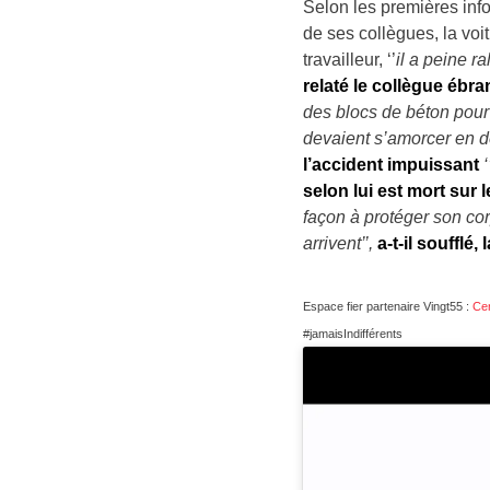
Selon les premières inf
de ses collègues, la vo
travailleur,
‘’
il a peine r
relaté le collègue ébra
des blocs de béton pour
devaient s’amorcer en 
l’accident impuissant
selon lui est mort sur 
façon à protéger son cor
arrivent’’,
a-t-il soufflé
Espace fier partenaire Vingt55 :
Ce
#jamaisIndifférents