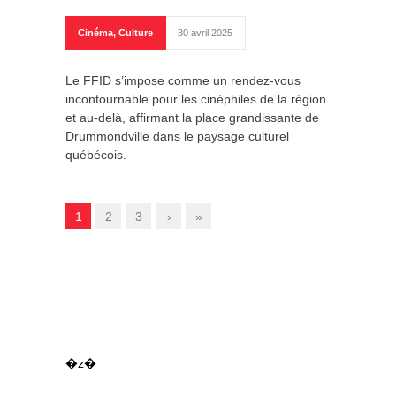
Cinéma
,
Culture
30 avril 2025
Le FFID s’impose comme un rendez-vous
incontournable pour les cinéphiles de la région
et au-delà, affirmant la place grandissante de
Drummondville dans le paysage culturel
québécois.
1
2
3
›
»
�z�