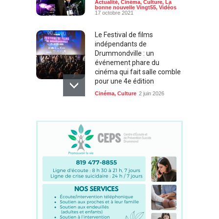
Actualité
,
Cinéma
,
Culture
,
La
bonne nouvelle Vingt55
,
Vidéos
17 octobre 2021
Le Festival de films
indépendants de
Drummondville : un
événement phare du
cinéma qui fait salle comble
pour une 4e édition
Cinéma
,
Culture
2 juin 2026
Cinéma en plein air : six
soirées gratuites et
quelques surprises au parc
Woodyatt cet été
Cinéma
,
Quoi faire?
,
Vidéo
16 juin 2025
Jean-Luc Taillon, un vrai
passionné et mordu du
cinéma nous a quittés à
l'aube de ses 95 ans