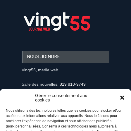
NOUS JOINDRE
Vingt55, média web
Salle des nouvelles:
819 818-9749
Gérer le consentement aux
Information et demandes publicitaires
cookies
mediaweb@vingt55.com
Nous utilisons des technologies telles que les cookies pour stocker et/ou
accéder aux informations relatives aux appareils. Nous le faisons pour
Communiqués et nouvelles
améliorer l’expérience de navigation et pour afficher des publicités
nouvelles@vingt55.com
(non-)personnalisées. Consentir à ces technologies nous autorisera à