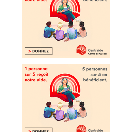
automobile au Québec ...à
Drummondville !
La bonne nouvelle Vingt55
26 novembre 2025
Un résident du Centre-du-
Québec décroche 46 M$ au
Lotto 6/49 « C’est quoi tous
ces zéros-là? »
La bonne nouvelle Vingt55
4 septembre 2025