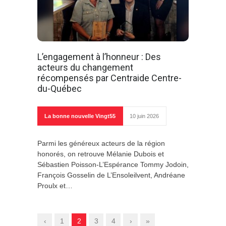
L’engagement à l’honneur : Des
acteurs du changement
récompensés par Centraide Centre-
du-Québec
La bonne nouvelle Vingt55
10 juin 2026
Parmi les généreux acteurs de la région
honorés, on retrouve Mélanie Dubois et
Sébastien Poisson-L’Espérance Tommy Jodoin,
François Gosselin de L’Ensoleilvent, Andréane
Proulx et…
‹
1
2
3
4
›
»