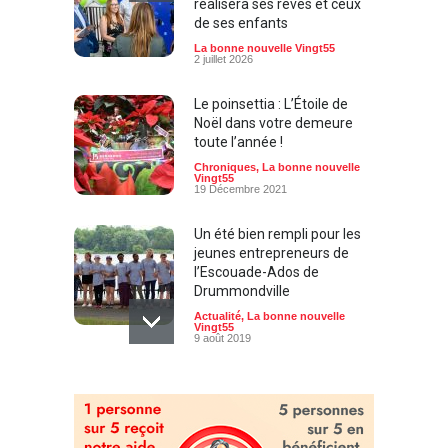
réalisera ses rêves et ceux
de ses enfants
La bonne nouvelle Vingt55
2 juillet 2026
Le poinsettia : L’Étoile de
Noël dans votre demeure
toute l’année !
Chroniques
,
La bonne nouvelle
Vingt55
19 Décembre 2021
Un été bien rempli pour les
jeunes entrepreneurs de
l’Escouade-Ados de
Drummondville
Actualité
,
La bonne nouvelle
Vingt55
9 août 2019
Investissement de 1 M$ :
Lave Auto Express-Eau
offrira la meilleure
expérience de lavage