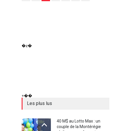
�z�
+��
Les plus lus
40 M$ au Lotto Max : un
couple de la Montérégie