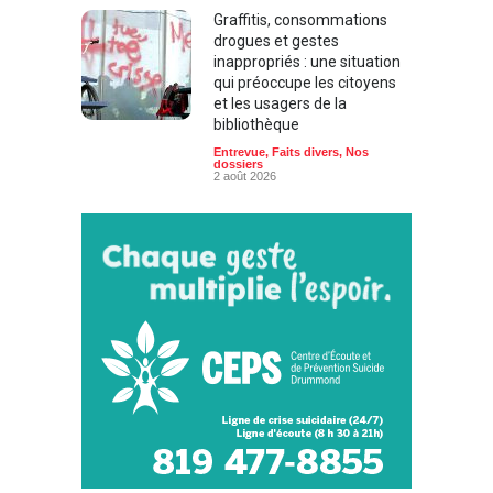
Graffitis, consommations
drogues et gestes
inappropriés : une situation
qui préoccupe les citoyens
et les usagers de la
bibliothèque
Entrevue
,
Faits divers
,
Nos
dossiers
2 août 2026