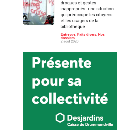
drogues et gestes
inappropriés : une situation
qui préoccupe les citoyens
et les usagers de la
bibliothèque
Entrevue
,
Faits divers
,
Nos
dossiers
2 août 2026