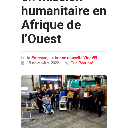
humanitaire en
Afrique de
l’Ouest
In
Entrevue
,
La bonne nouvelle Vingt55
15 novembre 2022
Éric Beaupré