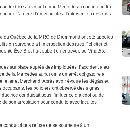
e conductrice au volant d’une Mercedes a connu une fin
r heurté l’arrière d’un véhicule à l’intersection des rues
reté du Québec de la MRC de Drummond ont été appelés
llision survenue à l’intersection des rues Pelletier et
rgente Ève Brochu-Joubert en entrevue au Vingt55.
nues sur place auprès des impliquées, l’accident a eu
ice de la Mercedes aurait omis un arrêt obligatoire à
Pelletier et Marchand. Après avoir évalué les dégâts et
des occupants, les policiers ont observé des signes
onductrice conduisait sous l’influence d’alcool ou de
e de son arrestation pour conduite avec facultés
 la conductrice a refusé de se soumettre à un