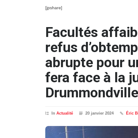
[jpshare]
Facultés affaib
refus d’obtempé
abrupte pour u
fera face à la j
Drummondvill
In
Actualité
20 janvier 2024
Éric 