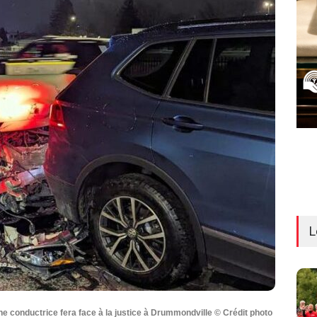
L
une conductrice fera face à la justice à Drummondville © Crédit photo