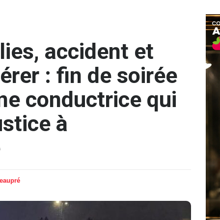
lies, accident et
rer : fin de soirée
ne conductrice qui
ustice à
e
Beaupré