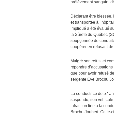
prélèvement sanguin, dé
Déclarant être blessée, 
et transportée à l’hôpit
impliqué a été évalué su
la Sûreté du Québec (SQ)
soupçonnée de conduite 
coopérer en refusant de 
Malgré son refus, et com
répondre d’accusations d
que pour avoir refusé d
sergente Ève Brochu Jo
La conductrice de 57 an
suspendu, son véhicule r
infraction liée à la cond
Brochu-Joubert. Celle-c