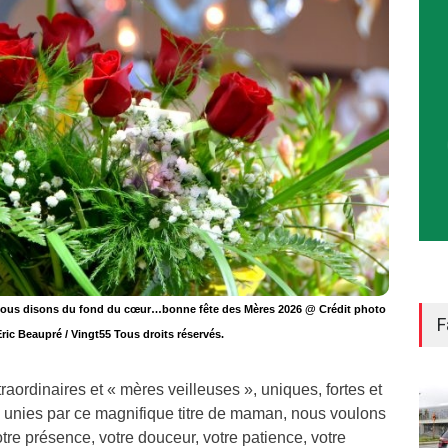
vous disons du fond du cœur…bonne fête des Mères 2026 @ Crédit photo
F
ric Beaupré / Vingt55 Tous droits réservés.
aordinaires et « mères veilleuses », uniques, fortes et
unies par ce magnifique titre de maman, nous voulons
otre présence, votre douceur, votre patience, votre