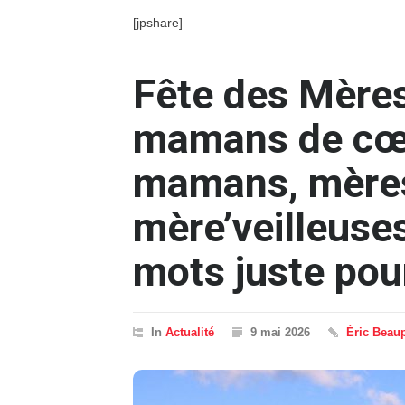
[jpshare]
Fête des Mères 
mamans de cœu
mamans, mères
mère’veilleuse
mots juste pou
In
Actualité
9 mai 2026
Éric Beau