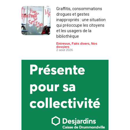
Graffitis, consommations
drogues et gestes
inappropriés : une situation
qui préoccupe les citoyens
et les usagers de la
bibliothèque
Entrevue
,
Faits divers
,
Nos
dossiers
2 août 2026