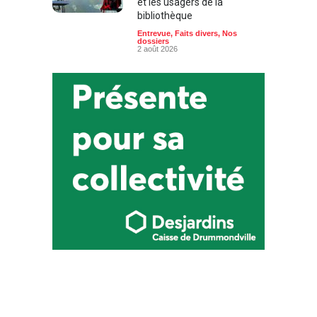
et les usagers de la
bibliothèque
Entrevue
,
Faits divers
,
Nos
dossiers
2 août 2026