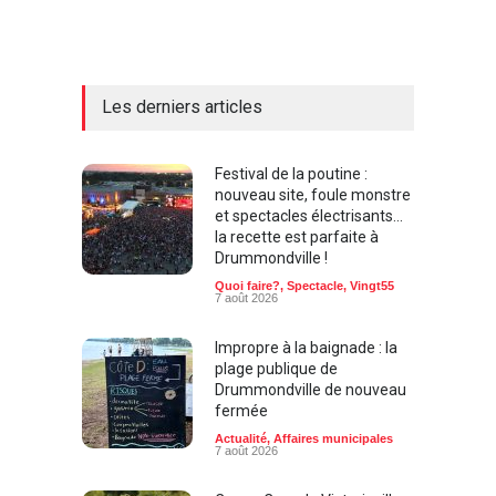
Les derniers articles
Festival de la poutine :
nouveau site, foule monstre
et spectacles électrisants…
la recette est parfaite à
Drummondville !
Quoi faire?
,
Spectacle
,
Vingt55
7 août 2026
Impropre à la baignade : la
plage publique de
Drummondville de nouveau
fermée
Actualité
,
Affaires municipales
7 août 2026