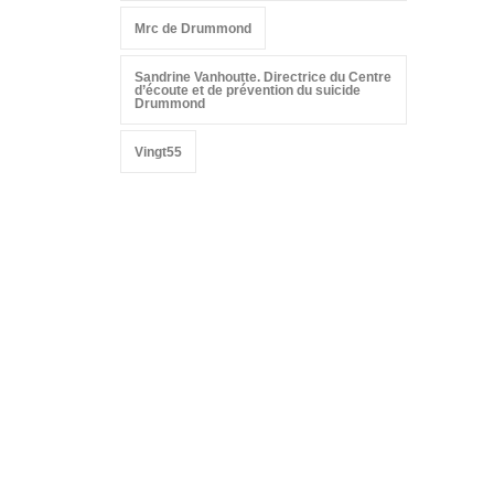
Mrc de Drummond
Sandrine Vanhoutte. Directrice du Centre
d’écoute et de prévention du suicide
Drummond
Vingt55
Suivez-nous sur les
réseaux sociaux: