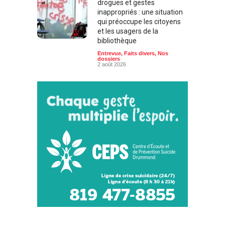
drogues et gestes
inappropriés : une situation
qui préoccupe les citoyens
et les usagers de la
bibliothèque
Entrevue
,
Faits divers
,
Nos
dossiers
2 août 2026