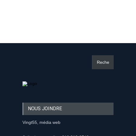
NOUS JOINDRE
Vingt55, média web
Salle des nouvelles:
819 818-9749