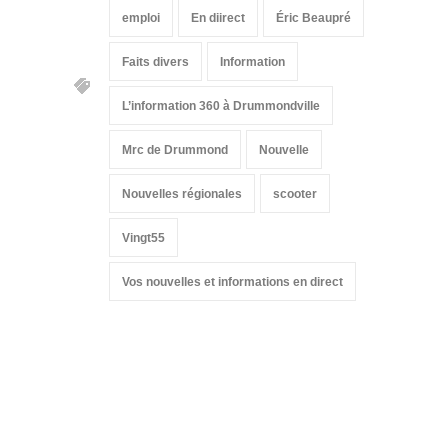
emploi
En diirect
Éric Beaupré
Faits divers
Information
L’information 360 à Drummondville
Mrc de Drummond
Nouvelle
Nouvelles régionales
scooter
Vingt55
Vos nouvelles et informations en direct
Suivez-nous sur les
réseaux sociaux: