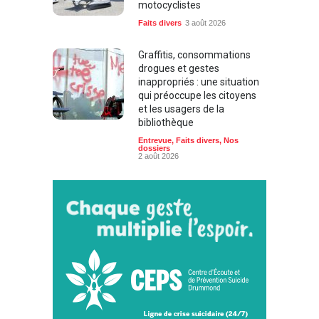
Faits divers
3 août 2026
Graffitis, consommations
drogues et gestes
inappropriés : une situation
qui préoccupe les citoyens
et les usagers de la
bibliothèque
Entrevue
,
Faits divers
,
Nos
dossiers
2 août 2026