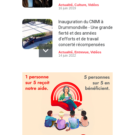
Actualité
,
Culture
,
Vidéos
16 juin 2019
Inauguration du CNIMI à
Drummondville - Une grande
fierté et des années
d’efforts et de travail
concerté récompensées
Actualité
,
Entrevue
,
Vidéos
14 juin 2022
Cégep de Drummondville -
Période d’inscriptions aux
AEC Techniques d’éclairage
de scène et Création sonore
multimédia
Actualité
,
Culture
,
Quoi faire?
19 avril 2019
Le RubikCon ça commence
aujourd’hui ! un rendez-vous
à ne pas manquer tout le
week-end au Cégep de