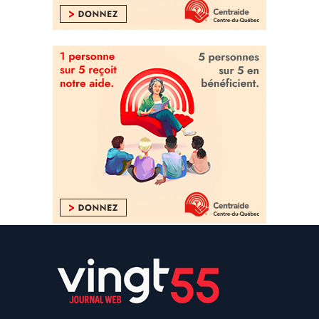
Drummondville
La bonne nouvelle Vingt55
,
Quoi
faire?
,
Vidéos
29 février 2020