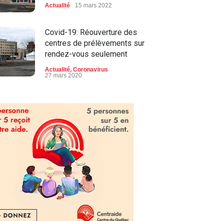
Actualité
15 mars 2022
Covid-19: Réouverture des
centres de prélèvements sur
rendez-vous seulement
Actualité
,
Coronavirus
27 mars 2020
Projet FORCES au Centre-du-
Québec : Davantage de
jeunes ayant une DI-TSA
participent désormais à des
activités de jour dans la
communauté
Actualité
,
Vidéos
20 août 2019
Magie de Noël : Le Collège
Saint-Bernard surprend cette
année en offrant la magie...