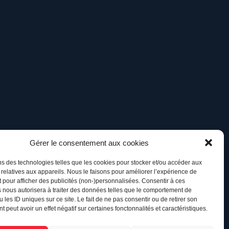
Gérer le consentement aux cookies
ns des technologies telles que les cookies pour stocker et/ou accéder aux
 relatives aux appareils. Nous le faisons pour améliorer l’expérience de
t pour afficher des publicités (non-)personnalisées. Consentir à ces
 nous autorisera à traiter des données telles que le comportement de
 les ID uniques sur ce site. Le fait de ne pas consentir ou de retirer son
 peut avoir un effet négatif sur certaines fonctonnalités et caractéristiques.