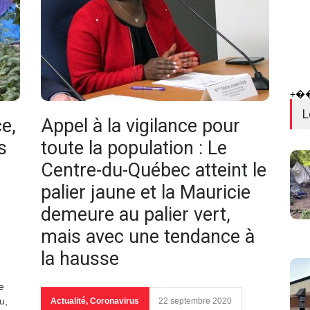
+�
L
e,
Appel à la vigilance pour
s
toute la population : Le
Centre-du-Québec atteint le
palier jaune et la Mauricie
demeure au palier vert,
mais avec une tendance à
la hausse
e
u,
Actualité
,
Coronavirus
22 septembre 2020