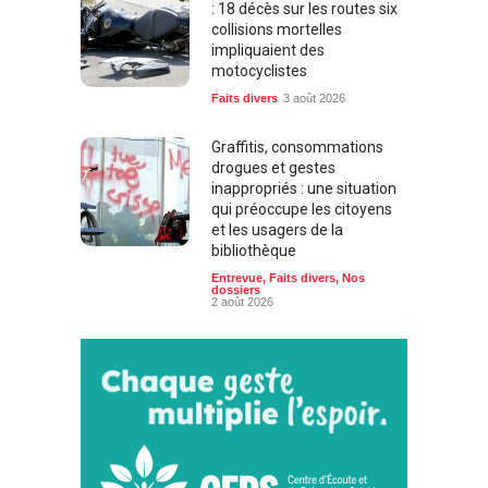
: 18 décès sur les routes six
collisions mortelles
impliquaient des
motocyclistes
Faits divers
3 août 2026
Graffitis, consommations
drogues et gestes
inappropriés : une situation
qui préoccupe les citoyens
et les usagers de la
bibliothèque
Entrevue
,
Faits divers
,
Nos
dossiers
2 août 2026