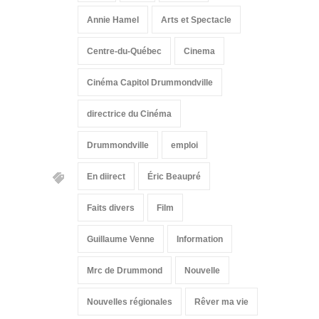
Annie Hamel
Arts et Spectacle
Centre-du-Québec
Cinema
Cinéma Capitol Drummondville
directrice du Cinéma
Drummondville
emploi
En diirect
Éric Beaupré
Faits divers
Film
Guillaume Venne
Information
Mrc de Drummond
Nouvelle
Nouvelles régionales
Rêver ma vie