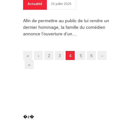
Actualité
24 juillet 2026
Afin de permettre au public de lui rendre un
dernier hommage, la famille du comédien
annonce l’ouverture d’un…
«
‹
2
3
4
5
6
›
»
�z�