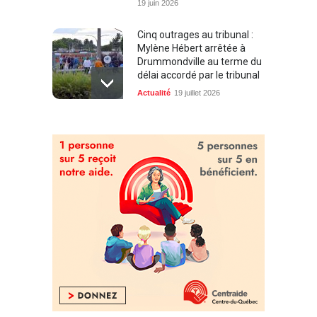
19 juin 2026
Cinq outrages au tribunal :
Mylène Hébert arrêtée à
Drummondville au terme du
délai accordé par le tribunal
Actualité
19 juillet 2026
Décès de Jasmin Béliveau :
deux policiers de la SQ
suspendus 12 jours, la mère
souhaite un protocole plus
uniforme et des correctifs à
l’intersection
Actualité
18 juillet 2026
Un nouveau Super C et 20
M$ d’investissements
confirmés pour dynamiser le
quartier Les Découvertes à
Drummondville
Actualité
5 septembre 2025