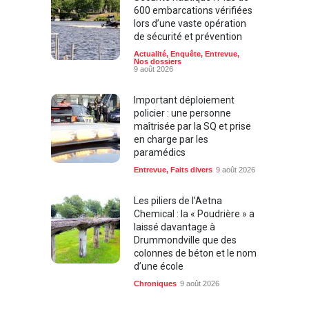
600 embarcations vérifiées
lors d’une vaste opération
de sécurité et prévention
Actualité
,
Enquête
,
Entrevue
,
Nos dossiers
9 août 2026
Important déploiement
policier : une personne
maîtrisée par la SQ et prise
en charge par les
paramédics
Entrevue
,
Faits divers
9 août 2026
Les piliers de l’Aetna
Chemical : la « Poudrière » a
laissé davantage à
Drummondville que des
colonnes de béton et le nom
d’une école
Chroniques
9 août 2026