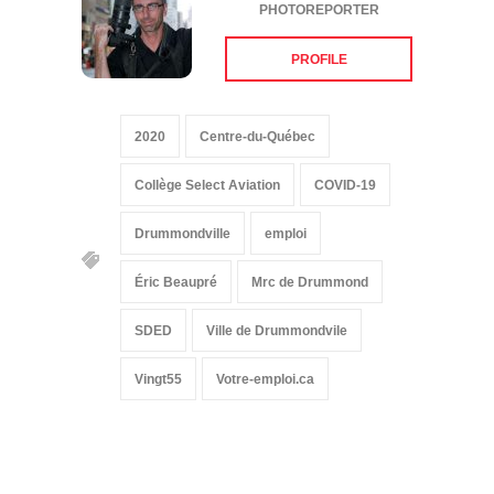
PHOTOREPORTER
PROFILE
2020
Centre-du-Québec
Collège Select Aviation
COVID-19
Drummondville
emploi
Éric Beaupré
Mrc de Drummond
SDED
Ville de Drummondvile
Vingt55
Votre-emploi.ca
Suivez-nous sur les
réseaux sociaux: