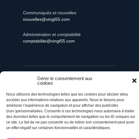
Communiqués et nouvelles
nouvelles@vingt55.com
Administration et comptabilité
comptabilite@vingt55.com
Vingt55©
Propulsé par Versom VR
- Tous droits
réservés.
Gérer le consentement aux
cookies
Retour à l’accueil
Nous utilisons des technologies telles que les cookies pour stocker et/ou
accéder aux informations relatives aux appareils. Nous le faisons pour
améliorer l’expérience de navigation et pour afficher des publicités
(non-)personnalisées. Consentir à ces technologies nous autorisera à traiter
des données telles que le comportement de navigation ou les ID uniques sur
ce site. Le fait de ne pas consentir ou de retirer son consentement peut avoir
un effet négatif sur certaines fonctonnalités et caractéristiques.