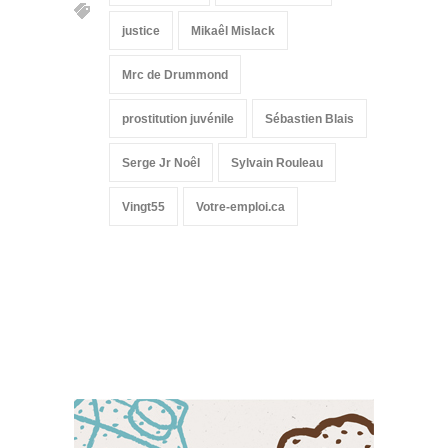
justice
Mikaêl Mislack
Mrc de Drummond
prostitution juvénile
Sébastien Blais
Serge Jr Noêl
Sylvain Rouleau
Vingt55
Votre-emploi.ca
Suivez-nous sur les
réseaux sociaux: