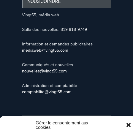
NOUS JOINDRE
Vingt55, média web
Salle des nouvelles:
819 818-9749
Information et demandes publicitaires
mediaweb@vingt55.com
Communiqués et nouvelles
nouvelles@vingt55.com
Administration et comptabilité
comptabilite@vingt55.com
Gérer le consentement aux
Vingt55©
Propulsé par Versom VR
- Tous droits
réservés.
cookies