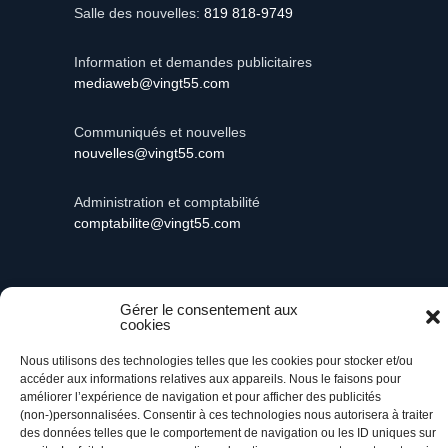
Salle des nouvelles:
819 818-9749
Information et demandes publicitaires
mediaweb@vingt55.com
Communiqués et nouvelles
nouvelles@vingt55.com
Administration et comptabilité
comptabilite@vingt55.com
Gérer le consentement aux
cookies
Vingt55©
Propulsé par Versom VR
- Tous droits
réservés.
Nous utilisons des technologies telles que les cookies pour stocker et/ou
accéder aux informations relatives aux appareils. Nous le faisons pour
Retour à l’accueil
améliorer l’expérience de navigation et pour afficher des publicités
(non-)personnalisées. Consentir à ces technologies nous autorisera à traiter
des données telles que le comportement de navigation ou les ID uniques sur