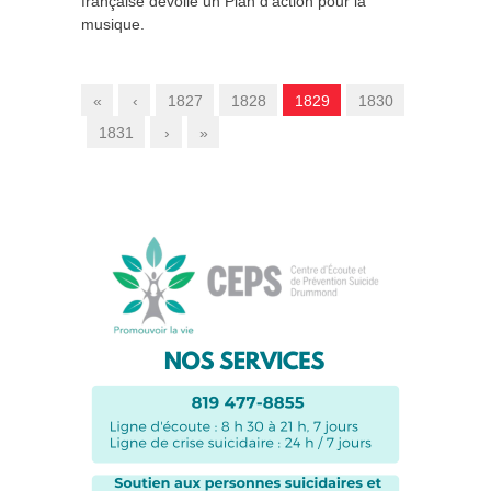
française dévoile un Plan d’action pour la
musique.
«
‹
1827
1828
1829
1830
1831
›
»