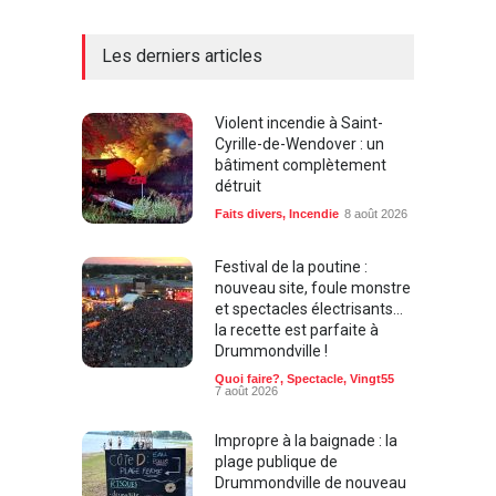
Les derniers articles
Violent incendie à Saint-
Cyrille-de-Wendover : un
bâtiment complètement
détruit
Faits divers
,
Incendie
8 août 2026
Festival de la poutine :
nouveau site, foule monstre
et spectacles électrisants…
la recette est parfaite à
Drummondville !
Quoi faire?
,
Spectacle
,
Vingt55
7 août 2026
Impropre à la baignade : la
plage publique de
Drummondville de nouveau