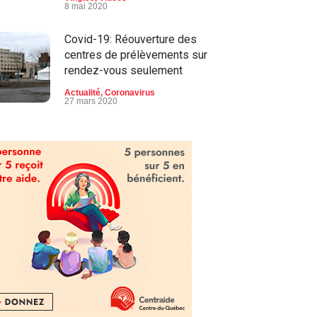
8 mai 2020
Covid-19: Réouverture des
centres de prélèvements sur
rendez-vous seulement
Actualité
,
Coronavirus
27 mars 2020
Une nouvelle directrice
générale d'expérience à
l’APPAMM-Drummond
Actualité
,
La bonne nouvelle
Vingt55
27 mai 2020
COVID-19: Un immense cœur
à Drummondville en guise de
solidarité
Actualité
,
Coronavirus
,
La bonne
nouvelle Vingt55
,
Vidéos
1 avril 2020