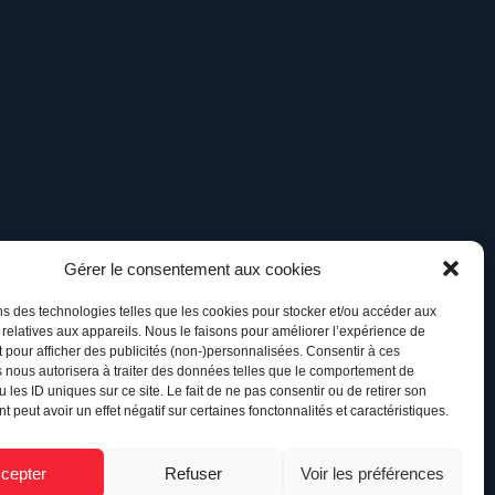
Gérer le consentement aux cookies
ns des technologies telles que les cookies pour stocker et/ou accéder aux
 relatives aux appareils. Nous le faisons pour améliorer l’expérience de
t pour afficher des publicités (non-)personnalisées. Consentir à ces
 nous autorisera à traiter des données telles que le comportement de
 les ID uniques sur ce site. Le fait de ne pas consentir ou de retirer son
 peut avoir un effet négatif sur certaines fonctonnalités et caractéristiques.
cepter
Refuser
Voir les préférences