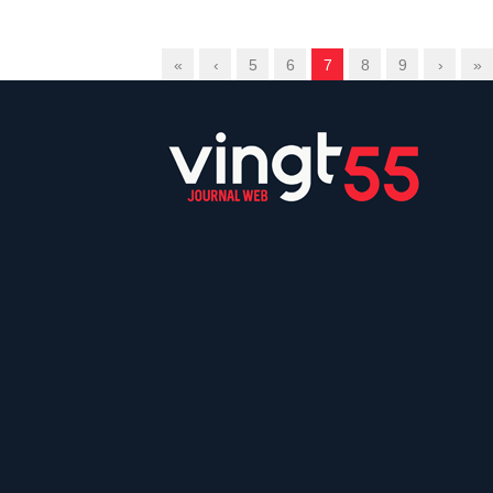
«
‹
5
6
7
8
9
›
»